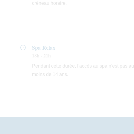
créneau horaire.
Spa Relax
18h - 21h
Pendant cette durée, l'accès au spa n'est pas au
moins de 14 ans.
Ma
En
Plus d'avantages
vo
l'a