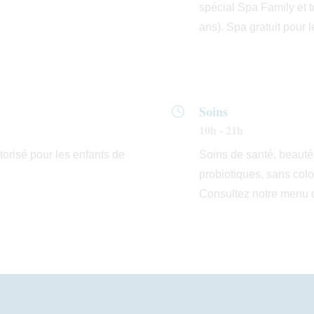
santé, de beauté et bien
spécial Spa Family et 
ans). Spa gratuit pour l
Réalisés par des profess
expérience, nos soins uti
marques
Alqvimia, Esse
secteur du bien-être cons
Soins
naturelles et probiotique
10h - 21h
paraben.
torisé pour les enfants de
Soins de santé, beauté 
probiotiques, sans col
 réservation
Notre
espace fitness
se 
Consultez notre menu 
offrent la vue sur les mo
trez votre numéro de référence de réservation et
encore plus agréables. P
tre e-mail pour consulter votre réservation et pouvo
cardiovasculaires et mus
Life Fitness qui vous per
nnuler ou la modifier.
niveaux de rendement. N