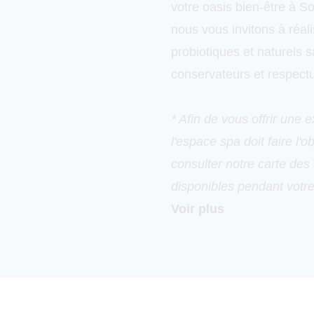
votre oasis bien-être à S
nous vous invitons à réal
probiotiques et naturels 
conservateurs et respect
* Afin de vous offrir une 
l'espace spa doit faire l'
consulter notre carte des 
disponibles pendant votre
Voir plus
Notre
spa a été dessiné 
crée des espaces qui s’in
alentour en favorisant le
nobles comme le bois, le f