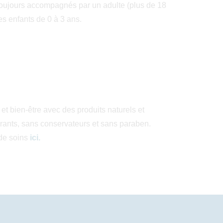
-être
pour compléter votre expérience wellness.
toujours accompagnés par un adulte (plus de 18
es enfants de 0 à 3 ans.
ionnels diplômés et qui ont une grande
lisent des produits et des protocoles des
 et Dulkamara.
Ces marques leaders dans le
cient fabriquent des crèmes et des huiles
s sans colorants, sans conservateurs et sans
et bien-être avec des produits naturels et
orants, sans conservateurs et sans paraben.
distingue grâce à ses grandes baies vitrées qui
de soins
ici
.
ntagnes pour que vos entraînements soient
oursuivez votre routine grâce aux machines
ir
culaires de dernière génération de la marque
mettront de vous entraîner avec différents
ous vous offrons également un programme