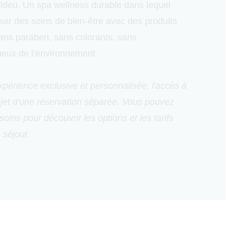
oldeu. Un spa wellness durable dans lequel
iser des soins de bien-être avec des produits
sans paraben, sans colorants, sans
ueux de l’environnement.
expérience exclusive et personnalisée, l'accès à
objet d'une réservation séparée. Vous pouvez
soins pour découvrir les options et les tarifs
 séjour.
par la décoratrice d’intérieur Pilar Líbano
. Il
corporent parfaitement à l’environnement
 passage de la lumière naturelle. Les matériaux
er et la pierre, mêlés aux fibres naturelles des