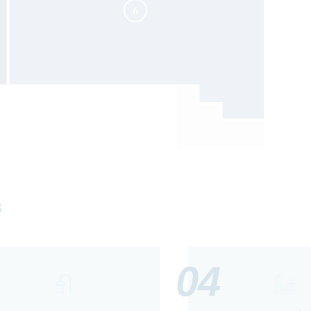
6
s
04