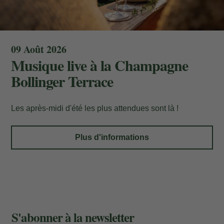
Entrez votre numéro de référence de
réservation et votre e-mail pour consulter
09 Août 2026
votre réservation et pouvoir l'annuler ou
Musique live à la Champagne
la modifier.
Bollinger Terrace
Localisateur
Les après-midi d'été les plus attendues sont là !
Plus d'informations
Courriel
Accès
S'abonner à la newsletter