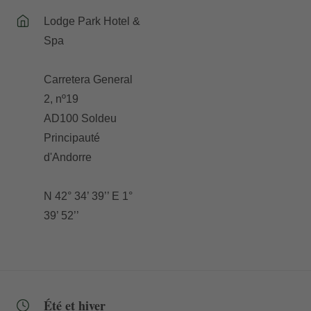
Lodge Park Hotel &
Spa
Carretera General
2, nº19
AD100 Soldeu
Principauté
d'Andorre
N 42° 34’ 39’’ E 1°
39’ 52’’
Été et hiver