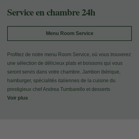
Paiement à l'hôtel
Service en chambre 24h
Menu Room Service
Profitez de notre menu Room Service, où vous trouverez
une sélection de délicieux plats et boissons qui vous
seront servis dans votre chambre. Jambon ibérique,
hamburger, spécialités italiennes de la cuisine du
prestigieux chef Andrea Tumbarello et desserts
appétissants à déguster à loisir sans quitter votre
Voir plus
chambre.