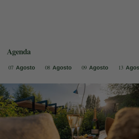
Agenda
07
08
09
13
Agosto
Agosto
Agosto
Agos
Mis Reservas