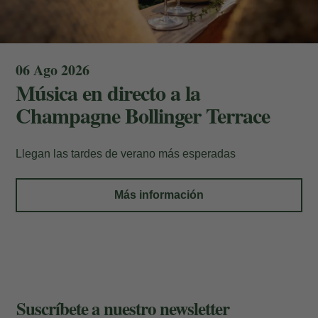
Introduzca el nº de localizador y el e-mail
para consultar su reserva y poder
cancelarla o modificarla.
06 Ago 2026
Música en directo a la
Localizador
Champagne Bollinger Terrace
Llegan las tardes de verano más esperadas
E-mail
Más información
Acceder
Suscríbete a nuestro newsletter