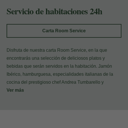
Pago en el hotel
Servicio de habitaciones 24h
Carta Room Service
Disfruta de nuestra carta Room Service, en la que
encontrarás una selección de deliciosos platos y
bebidas que serán servidos en la habitación. Jamón
Ibérico, hamburguesa, especialidades italianas de la
cocina del prestigioso chef Andrea Tumbarello y
tentadores postres para degustar tranquilamente sin salir
Ver más
de tu estancia.