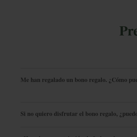
Pre
M
Int
Más Ventajas
su
Me han regalado un bono regalo. ¿Cómo pued
Loc
+5
Ad
E-m
Mejor Precio Garantizado
Si no quiero disfrutar el bono regalo, ¿pued