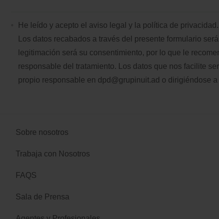
He leído y acepto el
aviso legal
y la
política de privacidad.
Los datos recabados a través del presente formulario será
legitimación será su consentimiento, por lo que le reco
responsable del tratamiento. Los datos que nos facilite s
propio responsable en
dpd@grupinuit.ad
o dirigiéndose a
Sobre nosotros
Trabaja con Nosotros
FAQS
Sala de Prensa
Agentes y Profesionales