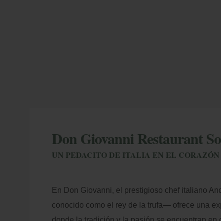
Don Giovanni Restaurant So
M
UN PEDACITO DE ITALIA EN EL CORAZÓN 
Int
Más Ventajas
su
En Don Giovanni, el prestigioso chef italiano A
conocido como el rey de la trufa— ofrece una ex
donde la tradición y la pasión se encuentran en