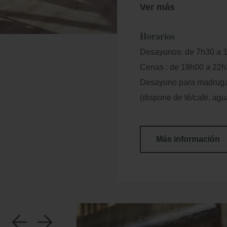
veganas), disponemos de
Ver más
tu reserva y nos ocupar
Horarios
Desayunos: de 7h30 a 
Cenas : de 19h00 a 22
Desayuno para madrugad
(dispone de té/café, agu
Más información
a
b