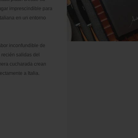
alizador
 noches: -10% descuento
lugar imprescindible para
icional
italiana en un entorno
ail
Pago en el hotel
abor inconfundible de
Acceder
 recién salidas del
imera cucharada crean
ctamente a Italia.