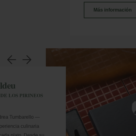
Más información
a
b
ldeu
is Reservas
DE LOS PIRINEOS
roduzca el nº de localizador y el e-mail para consul
 reserva y poder cancelarla o modificarla.
ndrea Tumbarello —
periencia culinaria
 cada plato. Desde su