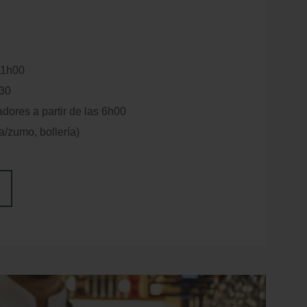
 propuestas alternativas. Infórmanos al hacer
emos de todo.
11h00
h30
ores a partir de las 6h00
a/zumo, bollería)