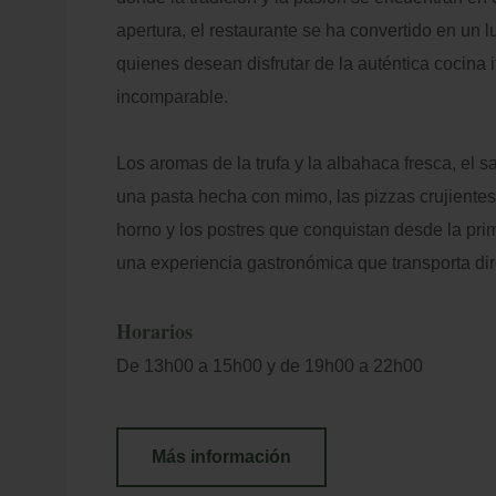
Loc
+5
apertura, el restaurante se ha convertido en un 
Ad
quienes desean disfrutar de la auténtica cocina 
E-m
Mejor Precio Garantizado
incomparable.
Los aromas de la trufa y la albahaca fresca, el s
una pasta hecha con mimo, las pizzas crujientes
horno y los postres que conquistan desde la pr
una experiencia gastronómica que transporta dire
Horarios
De 13h00 a 15h00 y de 19h00 a 22h00
Más información