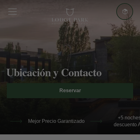
Más Ventajas
Ubicación y Contacto
Mejor Precio Garantizado
Reservar
+5 noches: -10% descuento Adicional
+5 noches: -10%
 Precio Garantizado
descuento Adicional