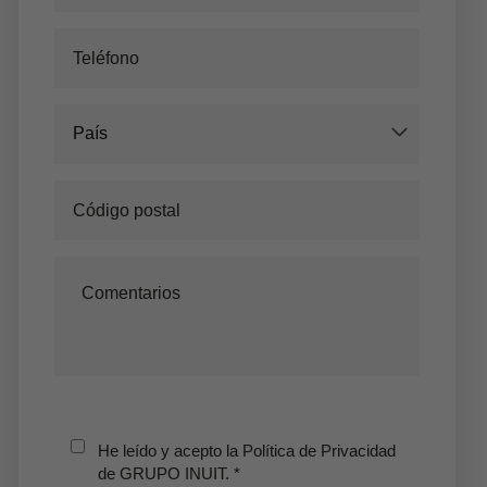
País
Mis Reservas
Introduzca el nº de localizador y el e-mail
para consultar su reserva y poder
cancelarla o modificarla.
He leído y acepto la Política de Privacidad
de GRUPO INUIT.
*
Localizador