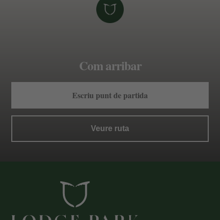
pot interessar entrar per França a través del
port del Puymorens en direcció al Pas de la
Casa, a 10 minuts de Soldeu.
Com arribar
COM PUC ARRIBAR EN AUTOBÚS
Hi ha connexions regulars d'autobús des de
França, Espanya i Portugal.
En cas de dubte, a recepció us podem
facilitar tota la informació necessària.
Veure ruta
COM PUC ARRIBAR EN TREN
Si viatges amb tren, les estacions de RENFE
més properes són les de Lleida o Barcelona
o bé la SNCF de L'Ospitalet, a França. Totes
compten amb connexió per autobús fins a
Andorra.