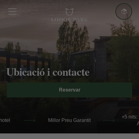
Més Avantatges
Ubicació i contacte
Millor Preu Garantit
Reservar
+5 nits: -10% descompte Addicional
+5 nits: -10% d
Millor Preu Garantit
Addicion