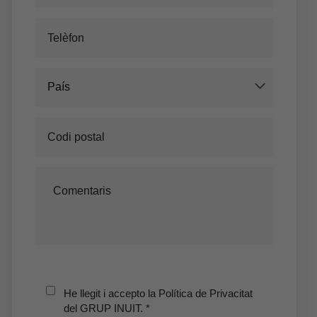
País
Les meves Reserves
Introdueix el número de localitzador i l'e-
mail per consultar la teva reserva i poder
cancel·lar-la o modificar-la.
He llegit i accepto la Política de Privacitat
del GRUP INUIT.
*
Localitzador