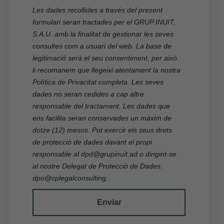
Les dades recollides a través del present
formulari seran tractades per el GRUP INUIT,
S.A.U. amb la finalitat de gestionar les seves
consultes com a usuari del web. La base de
E-mail
legitimació serà el seu consentiment, per això
li recomanem que llegeixi atentament la nostra
Política de Privacitat
completa. Les seves
dades no seran cedides a cap altre
responsable del tractament. Les dades que
Accedir
ens facilita seran conservades un màxim de
dotze (12) mesos. Pot exercir els seus drets
de protecció de dades davant el propi
responsable al
dpd@grupinuit.ad
o dirigint-se
al nostre Delegat de Protecció de Dades:
dpo@cplegalconsulting
.
Enviar