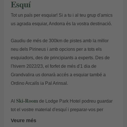
Esquí
Localitzador
Tot un país per esquiar! Si a tu i al teu grup d'amics
us agrada esquiar, Andorra és la vostra destinació.
E-mail
Gaudiu de més de 300km de pistes amb la millor
neu dels Pirineus i amb opcions per a tots els
esquiadors, des de principiants a experts. Des de
Accedir
l'hivern 2022/23, el forfet de més d'1 dia de
Grandvalira us donarà accés a esquiar també a
Ordino Arcalís ia Pal Arinsal.
Ski-Room
Al
de Lodge Park Hotel podreu guardar
tot el vostre material d'esquí i preparar-vos per
agafar la llançadora que us portarà al sector Soldeu,
Veure més
a 5 minuts de l'hotel. I, si voleu comprar o llogar el