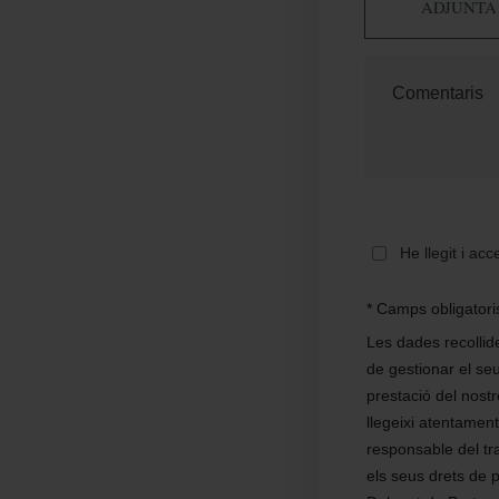
ADJUNTA
He llegit i ac
* Camps obligatori
Les dades recollid
de gestionar el se
prestació del nost
llegeixi atentamen
responsable del tr
els seus drets de 