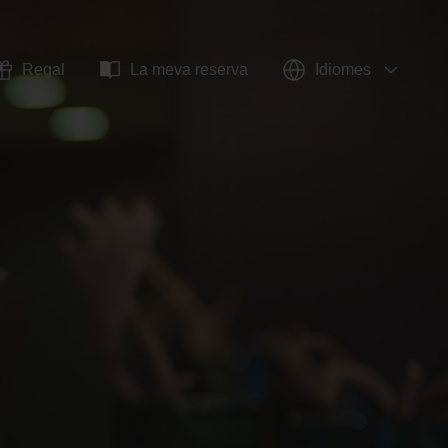
Regal
La meva reserva
Idiomes