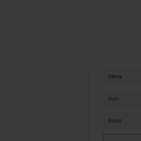
Le
Int
Més Avantatges
con
mod
+5
Oferta
Loc
Ad
Millor Preu Garantit
E-m