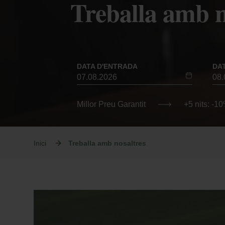
Treballa amb n
DATA D'ENTRADA
DA
Millor Preu Garantit
+5 nits: -1
Inici
Treballa amb nosaltres