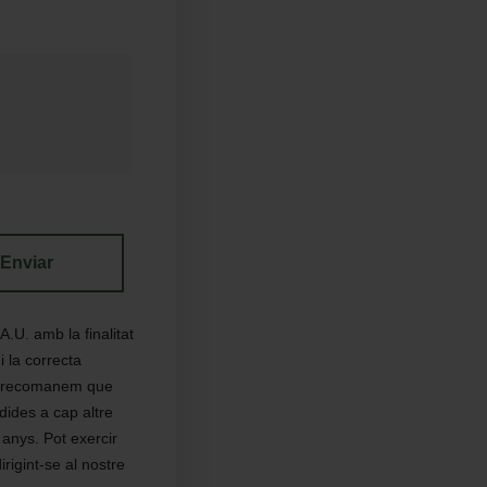
Enviar
.U. amb la finalitat
 la correcta
 li recomanem que
ides a cap altre
anys. Pot exercir
irigint-se al nostre