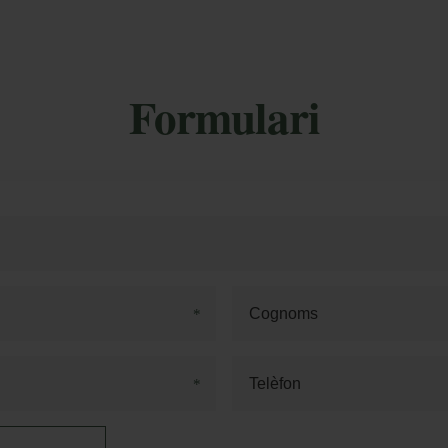
s meves Reserves
Formulari
rodueix el número de localitzador i l'e-mail per
sultar la teva reserva i poder cancel·lar-la o
ificar-la.
 nits: -10% descompte
alitzador
dicional
Pagament a l'hotel
ail
Accedir