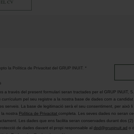
 EL CV
cepto la Política de Privacitat del GRUP INUIT.
*
s
es a través del present formulari seran tractades per el GRUP INUIT, S.A
u currículum pel seu registre a la nostra base de dades com a candidat i
res serveis. La base de legitimació serà el seu consentiment, per això
t la nostra
Política de Privacitat
completa. Les seves dades no seran ced
actament. Les dades que ens facilita seran conservades durant dos (2) 
protecció de dades davant el propi responsable al
dpd@grupinuit.ad
o d