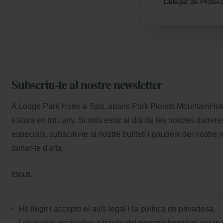
Delegat de Protec
Subscriu-te al nostre newsletter
A Lodge Park Hotel & Spa, abans Park Piolets MountainHotel 
s'atura en tot l'any. Si vols estar al dia de les nostres darrere
especials, subscriu-te al nostre butlletí i gaudeix del nostr
donar-te d'alta.
EMAIL
He llegit i accepto el
avís legal
i la
política de privadesa.
Les dades recavades a través del present formulari seran t