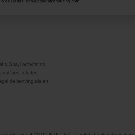
ció de Dades:
dpo@cplegalconsulting.com
.
.
& Spa, l'activitat no
s notícies i ofertes
e regal de benvinguda en
ractades per el GRUP INUIT, S.A.U. amb la finalitat de gestiona