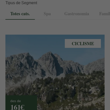
Tipus de Segment
Totes cats.
Spa
Gastronomia
Famíl
Bicicleta muntanya a Andorra
CICLISME
des de
161€