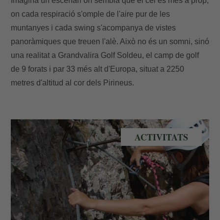
Imagina un escenari on sembla que el cel és més a prop,
on cada respiració s'omple de l'aire pur de les
muntanyes i cada swing s'acompanya de vistes
panoràmiques que treuen l'alè. Això no és un somni, sinó
una realitat a Grandvalira Golf Soldeu, el camp de golf
de 9 forats i par 33 més alt d'Europa, situat a 2250
metres d'altitud al cor dels Pirineus.
Via Ferrada a Andorra
ACTIVITATS