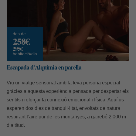
des de
258€
295€
habitació/dia
Escapada d'Alquimia en parella
Viu un viatge sensorial amb la teva persona especial
gràcies a aquesta experiència pensada per despertar els
sentits i reforçar la connexió emocional i física. Aquí us
esperen dos dies de tranquil·litat, envoltats de natura i
respirant l’aire pur de les muntanyes, a gairebé 2.000 m
d’altitud.