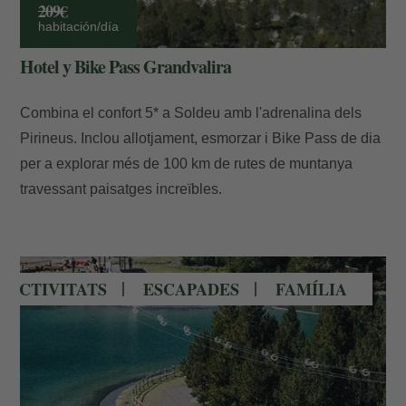
209€
habitación/día
Hotel y Bike Pass Grandvalira
Combina el confort 5* a Soldeu amb l'adrenalina dels
Pirineus. Inclou allotjament, esmorzar i Bike Pass de dia
per a explorar més de 100 km de rutes de muntanya
travessant paisatges increïbles.
Mont magic family park Canillo
ACTIVITATS
ESCAPADES
FAMÍLIA