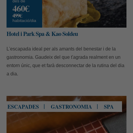
des de
460€
499€
habitació/dia
E-mail
Hotel i Park Spa & Kao Soldeu
L'escapada ideal per als amants del benestar i de la
gastronomia. Gaudeix del que t'agrada realment en un
Accedir
entorn únic, que et farà desconnectar de la rutina del dia
a dia.
Don Giovanni Restaurant Soldeu
ESCAPADES
GASTRONOMIA
SPA