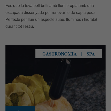
Fes que la teva pell brilli amb llum pròpia amb una
escapada dissenyada per renovar-te de cap a peus.
Perfecte per lluir un aspecte suau, lluminós i hidratat
durant tot l'estiu.
Restaurant Kao Soldeu
GASTRONOMIA
SPA
Les meves Reserves
Introdueix el número de localitzador i l'e-
mail per consultar la teva reserva i poder
cancel·lar-la o modificar-la.
Localitzador