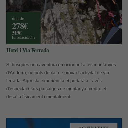
des de
278€
319€
habitació/dia
Hotel i Via Ferrada
Si busques una aventura emocionant a les muntanyes
d'Andorra, no pots deixar de provar l'activitat de via
ferrada. Aquesta experiència et portarà a través
d'espectaculars paisatges de muntanya mentre et
desafia físicament i mentalment.
Vol panoràmic en helicòpter - Andorra