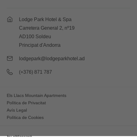
Lodge Park Hotel & Spa
Carretera General 2, nº19
AD100 Soldeu
Principat d'Andorra
lodgepark@lodgeparkhotel.ad
(+376) 871 787
Els Llacs Mountain Apartments
Política de Privacitat
Avís Legal
Política de Cookies
by
eMascaró