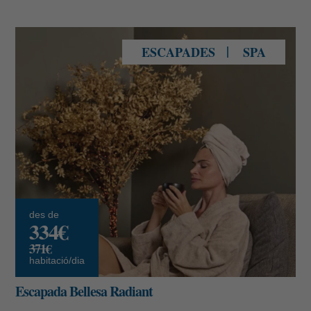
Experiència Bellesa Radiant
ESCAPADES
SPA
des de
334€
371€
habitació/dia
Escapada Bellesa Radiant