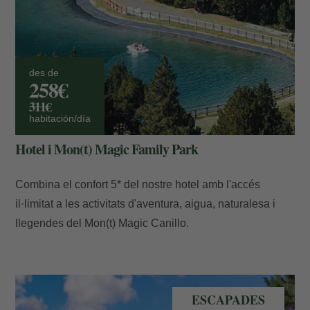
des de
258€
311€
habitación/día
Hotel i Mon(t) Magic Family Park
Combina el confort 5* del nostre hotel amb l'accés
il·limitat a les activitats d'aventura, aigua, naturalesa i
llegendes del Mon(t) Magic Canillo.
llac estiu andorra
ESCAPADES