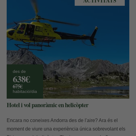
ACTIVITATS
des de
638€
675€
habitació/dia
Hotel i vol panoràmic en helicòpter
Encara no coneixes Andorra des de l'aire? Ara és el
moment de viure una experiència única sobrevolant els