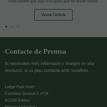
lliure sabent que algú s'ocuparà que tot resulti senzill.
Veure l'article
Les meves Reserves
Introdueix el número de localitzador i l'e-
mail per consultar la teva reserva i poder
Contacte de Premsa
cancel·lar-la o modificar-la.
Si necessites més informació o imatges en alta
Localitzador
resolució, si us plau contacta amb nosaltres.
Lodge Park Hotel
E-mail
Carretera General 2, nº19
AD100 Soldeu
Principat d'Andorra