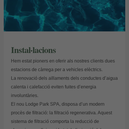
Introdueix el número de localitzador i l'e-
mail per consultar la teva reserva i poder
cancel·lar-la o modificar-la.
Instal·lacions
Localitzador
Hem estat pioners en oferir als nostres clients dues
estacions de càrrega per a vehicles elèctrics.
La renovació dels aïllaments dels conductes d’aigua
E-mail
calenta i calefacció eviten fuites d’energia
involuntàries.
El nou Lodge Park SPA, disposa d’un modern
procès de filtració: la filtració regenerativa. Aquest
Accedir
sistema de filtració comporta la reducció de