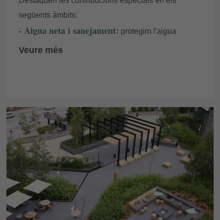
Destaquen les contribucions especials en els
següents àmbits:
- Aigua neta i sanejament:
protegim l'aigua
prevenint la contaminació, reutilitzant el recurs i
Veure més
mantenint sistemes nets. A més, optimitzem el
consum eficient en les instal·lacions i promovem
campanyes de sensibilització per garantir un ús
responsable i el proveïment futur d'aquest bé.
- Energia assequible i no contaminant:
ens
esforcem per implementar energies renovables i un
consum sostenible. Per garantir l'accés a serveis
energètics nets i moderns, prioritzem fonts d'energia
verda, adoptem mesures d'eficiència en les nostres
instal·lacions i realitzem campanyes de
sensibilització sobre el seu ús responsable.