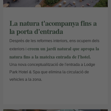
- Producció i consum responsables:
Promovem el
consum responsable i l'economia circular mitjançant
les 3R (reduir, reciclar, reutilitzar). Prioritzem
La natura t'acompanya fins a
productes locals, minimitzem i monitoritzem residus,
la porta d'entrada
apliquem criteris de producció sostenible i
col·laborem con entitats del territori per mitigar el
Després de les reformes interiors, ens ocupem dels
nostre impacte i protegir els recursos finits.
creem un jardí natural que apropa la
exteriors i
- Acció climàtica:
Combatem l'emergència
natura fins a la mateixa entrada de l'hotel.
climàtica reduint gasos d'efecte hivernacle
Una nova conceptualització de l'entrada a Lodge
mitjançant la mobilitat sostenible i l'eficiència
Park Hotel & Spa que elimina la circulació de
energètica. Per frenar el canvi climàtic, mesurem i
vehicles a la zona.
compensem la nostra empremta de carboni,
impulsem transports nets i fomentem la resiliència
en totes les nostres operacions.
- Salut i benestar:
Garantim el benestar col·lectiu