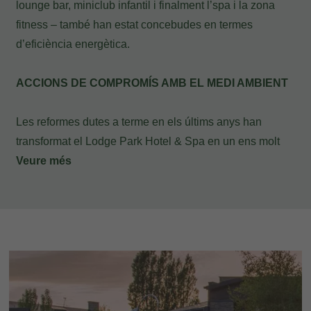
lounge bar, miniclub infantil i finalment l’spa i la zona
fitness – també han estat concebudes en termes
d’eficiència energètica.
ACCIONS DE COMPROMÍS AMB EL MEDI AMBIENT
Les reformes dutes a terme en els últims anys han
transformat el Lodge Park Hotel & Spa en un ens molt
més sostenible, eficient i segur per a la preservació del
Veure més
medi ambient.
Durant l'estiu de 2020, hem aprofitat per acostar-te la
natura fins a la mateixa entrada a l'hotel. A més hem
canviat el nostre sistema de filtració de les aigües del
Lodge Park SPA, perquè no només gaudeixis d'unes
aigües netes i lliures de tot tipus de gèrmens, sinó que