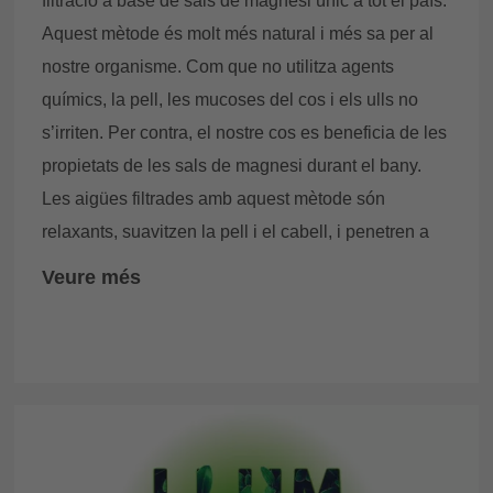
filtració a base de sals de magnesi únic a tot el país.
accessible i intel·ligent. Prioritzem l'ús de noves
Aquest mètode és molt més natural i més sa per al
tecnologies sostenibles, adoptem mesures de
nostre organisme. Com que no utilitza agents
resiliència davant de catàstrofes i millorem les
químics, la pell, les mucoses del cos i els ulls no
infraestructures de la nostra comunitat, incentivant la
s’irriten. Per contra, el nostre cos es beneficia de les
planificació i el disseny constructiu responsable.
propietats de les sals de magnesi durant el bany.
Les aigües filtrades amb aquest mètode són
relaxants, suavitzen la pell i el cabell, i penetren a
través de la dermis, aporten importants beneficis per
Veure més
a músculs i tendons, així com en el sistema
d'una manera
immunològic. I el més important:
totalment natural, aquest tipus de filtratge és
molt eficaç per destruir bacteris i impureses en
spas i piscines.
Veuràs que les nostres aigües són més clares i