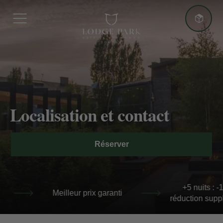
Plus d'avantages
Localisation et contact
Meilleur prix garanti
Réserver
+5 nuits : -10 % de réduction supplémentaire
+5 nuits : -10 % de
leur prix garanti
réduction supplémentaire