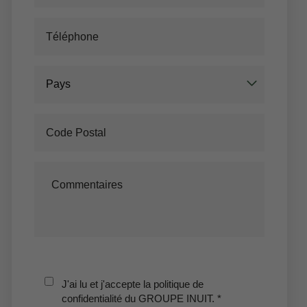
Pays
Ma réservation
Entrez votre numéro de référence de
réservation et votre e-mail pour consulter
J'ai lu et j'accepte la politique de
confidentialité du GROUPE INUIT.
*
votre réservation et pouvoir l'annuler ou