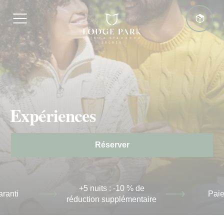
Plus d'avantages
Expériences
Meilleur prix garanti
Réserver
+5 nuits : -10 % de réduction supplémentaire
10 % de
Paiement à l'hôtel
Mei
lémentaire