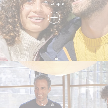
En couple
idéale, vous pouvez consulter celles que
nous vous proposons en fonction de qui vous
accompagne dans votre séjour (famille, amis,
couple) ou en fonction du type d’activité que
vous avez envie de faire : sport, bien-être et
wellness, gastronomique ou de loisirs en
général.
Si vous préférez, vous pouvez aussi nous
contacter librement et nous indiquer ce que
vous aimeriez faire pendant votre séjour en
Andorre. Nous emploierons tous nos moyens
pour exaucer vos souhaits.
Rêvez, espérez, imaginez... presque tout
Avec des amis
est possible au cœur de nos montagnes !