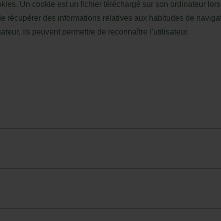
ookies. Un cookie est un fichier téléchargé sur son ordinateur l
récupérer des informations relatives aux habitudes de navigation
nateur, ils peuvent permettre de reconnaître l’utilisateur.
 réservation
trez votre numéro de référence de réservation et
tre e-mail pour consulter votre réservation et pouvo
nnuler ou la modifier.
 nuits : -10 % de
alisateur