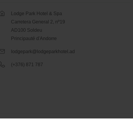
Lodge Park Hotel & Spa
Carretera General 2, nº19
AD100 Soldeu
Principauté d'Andorre
lodgepark@lodgeparkhotel.ad
(+376) 871 787
by
eMascaró