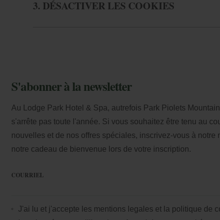
3. DÉSACTIVER LES COOKIES
ré
Meilleur prix garanti
Cou
S'abonner à la newsletter
Au Lodge Park Hotel & Spa, autrefois Park Piolets MountainH
s'arrête pas toute l'année. Si vous souhaitez être tenu au c
nouvelles et de nos offres spéciales, inscrivez-vous à notre n
notre cadeau de bienvenue lors de votre inscription.
COURRIEL
J'ai lu et j'accepte les
mentions legales
et la
politique de c