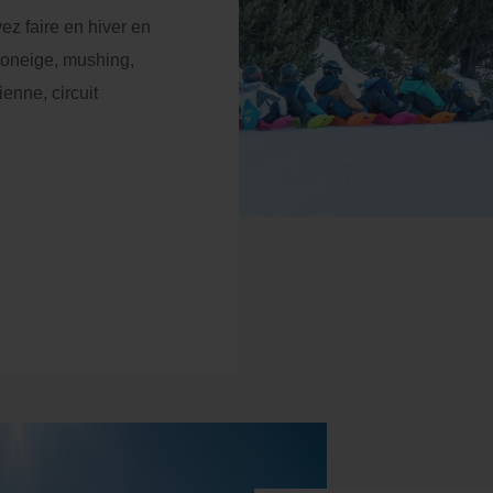
 nuits : -10 % de
alisateur
ez faire en hiver en
duction supplémentaire
toneige, mushing,
Paiement à l'hôtel
ienne, circuit
rriel
Accès