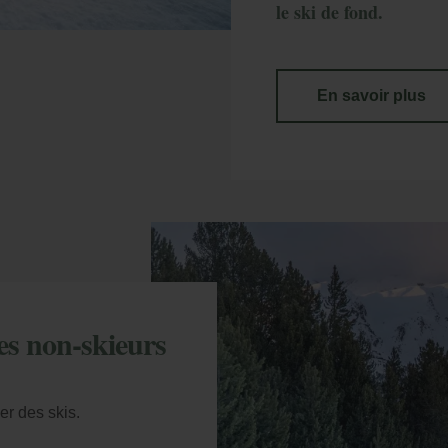
le ski de fond.
En savoir plus
 réservation
trez votre numéro de référence de réservation et
les non-skieurs
tre e-mail pour consulter votre réservation et pouvo
nnuler ou la modifier.
er des skis.