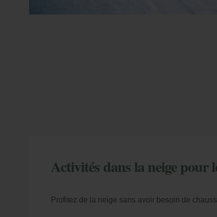
Ma
En
Activités dans la neige pour 
Plus d'avantages
vo
l'a
Profitez de la neige sans avoir besoin de chauss