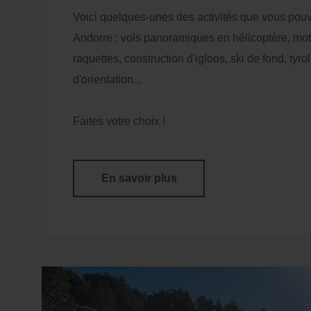
+5
Loc
Voici quelques-unes des activités que vous pouv
ré
Andorre : vols panoramiques en hélicoptère, mo
Meilleur prix garanti
raquettes, construction d'igloos, ski de fond, tyrol
Cou
d'orientation...
Faites votre choix !
En savoir plus