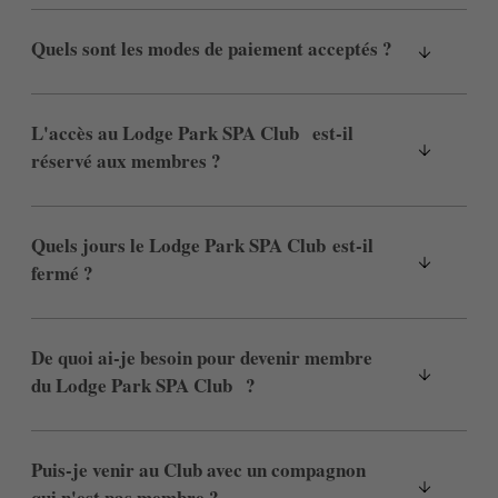
Quels sont les modes de paiement acceptés ?
L'accès au Lodge Park SPA Club est-il
réservé aux membres ?
Quels jours le Lodge Park SPA Club est-il
Ma réservation
fermé ?
Entrez votre numéro de référence de
De quoi ai-je besoin pour devenir membre
réservation et votre e-mail pour consulter
du Lodge Park SPA Club ?
votre réservation et pouvoir l'annuler ou
la modifier.
Puis-je venir au Club avec un compagnon
qui n'est pas membre ?