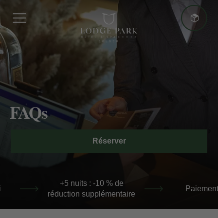
Plus d'avantages
FAQs
Meilleur prix garanti
Réserver
+5 nuits : -10 % de réduction supplémentaire
 : -10 % de
Paiement à l'hôtel
upplémentaire