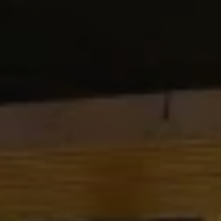
Mis Reservas
Introduzca el nº de localizador y el e-mail
para consultar su reserva y poder
cancelarla o modificarla.
Localizador