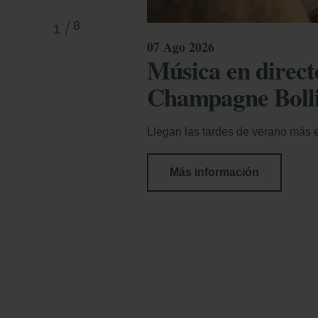
M
8
1
07 Ago 2026
Int
Música en direct
su
Champagne Bolli
Loc
Llegan las tardes de verano más
Más información
E-m