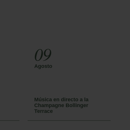
09
Agosto
A
Música en directo a la
M
Champagne Bollinger
C
Terrace
T