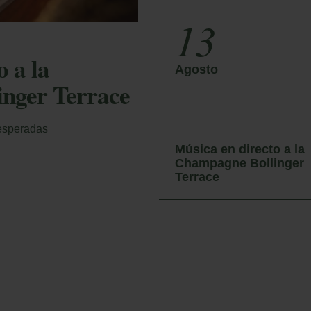
is Reservas
13
roduzca el nº de localizador y el e-mail para consul
o a la
 reserva y poder cancelarla o modificarla.
Agosto
nger Terrace
alizador
 esperadas
Música en directo a la
Champagne Bollinger
ail
Terrace
Acceder