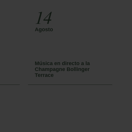
14
tar
Agosto
A
Música en directo a la
M
Champagne Bollinger
C
Terrace
T