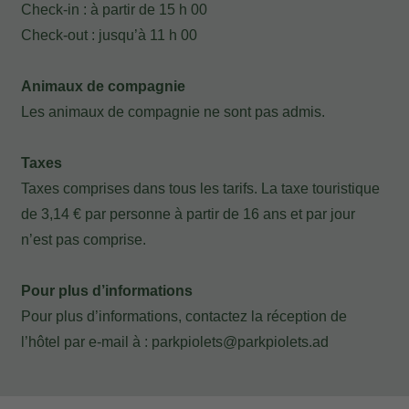
Ma réservation
Check-in : à partir de 15 h 00
Check-out : jusqu’à 11 h 00
Entrez votre numéro de référence de
Animaux de compagnie
réservation et votre e-mail pour consulter
Les animaux de compagnie ne sont pas admis.
votre réservation et pouvoir l'annuler ou
la modifier.
Taxes
Taxes comprises dans tous les tarifs. La taxe touristique
Localisateur
de 3,14 € par personne à partir de 16 ans et par jour
n’est pas comprise.
Pour plus d’informations
Courriel
Pour plus d’informations, contactez la réception de
l’hôtel par e-mail à :
parkpiolets@parkpiolets.ad
Accès