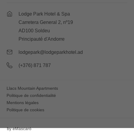
Lodge Park Hotel & Spa
Carretera General 2, nº19
AD100 Soldeu
Principauté d'Andorre
lodgepark@lodgeparkhotel.ad
(+376) 871 787
Llacs Mountain Apartments
Politique de confidentialité
Mentions légales
Politique de cookies
by
eMascaró