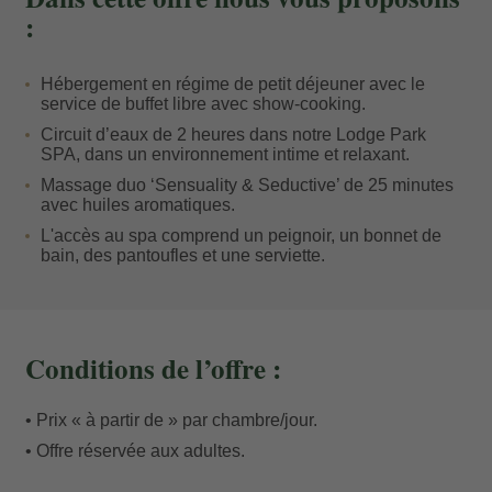
d’une terrasse et offrant des vues impressionnantes sur
:
les montagnes; ou bien profiter de la
Champagne
Bollinger Terrace
, la terrasse la plus chic de Soldeu,
Hébergement en régime de petit déjeuner avec le
service de buffet libre avec show-cooking.
avec des cheminées extérieures et dans un
Circuit d’eaux de 2 heures dans notre Lodge Park
environnement unique.
SPA, dans un environnement intime et relaxant.
Massage duo ‘Sensuality & Seductive’ de 25 minutes
avec huiles aromatiques.
L'accès au spa comprend un peignoir, un bonnet de
bain, des pantoufles et une serviette.
Conditions de l’offre :
• Prix « à partir de » par chambre/jour.
• Offre réservée aux adultes.