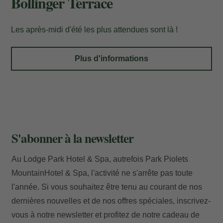
Bollinger Terrace
Les après-midi d'été les plus attendues sont là !
Ma réservation
Plus d'informations
Entrez votre numéro de référence de
réservation et votre e-mail pour consulter
votre réservation et pouvoir l'annuler ou
S'abonner à la newsletter
la modifier.
Au Lodge Park Hotel & Spa, autrefois Park Piolets
Localisateur
MountainHotel & Spa, l'activité ne s'arrête pas toute
l'année. Si vous souhaitez être tenu au courant de nos
dernières nouvelles et de nos offres spéciales, inscrivez-
vous à notre newsletter et profitez de notre cadeau de
Courriel