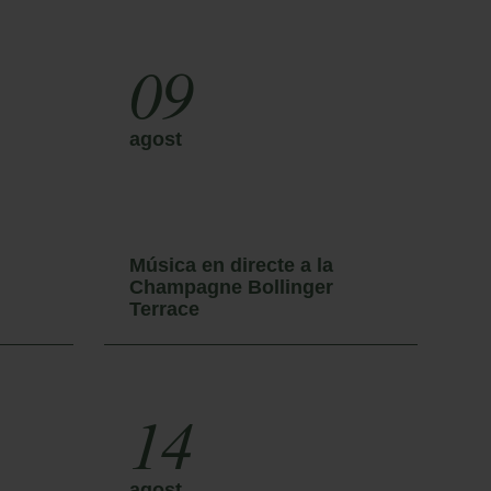
09
agost
a
Música en directe a la
M
Champagne Bollinger
C
Terrace
T
14
agost
a