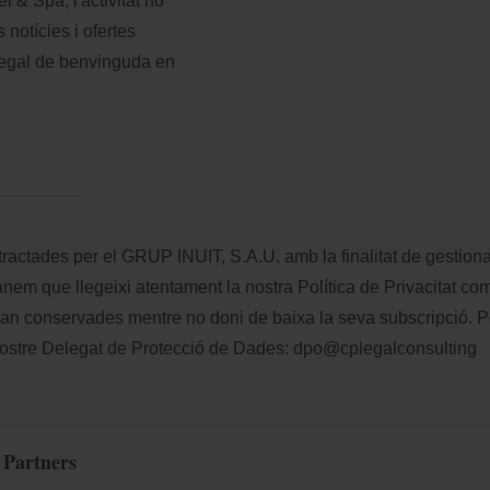
& Spa, l'activitat no
s notícies i ofertes
e regal de benvinguda en
ractades per el GRUP INUIT, S.A.U. amb la finalitat de gestiona
manem que llegeixi atentament la nostra
Política de Privacitat
comp
ran conservades mentre no doni de baixa la seva subscripció. Po
 nostre Delegat de Protecció de Dades:
dpo@cplegalconsulting
Partners