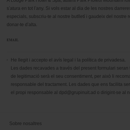
A Lodge Park Hotel & Spa, abans Park Piolets MountainHotel 
s'atura en tot l'any. Si vols estar al dia de les nostres darrere
especials, subscriu-te al nostre butlletí i gaudeix del nostr
donar-te d'alta.
EMAIL
He llegit i accepto el
avís legal
i la
política de privadesa.
Les dades recavades a través del present formulari seran t
de legitimació serà el seu consentiment, per això li reco
responsable del tractament. Les dades que ens facilita se
el propi responsable al
dpd@grupinuit.ad
o dirigint-se al
Sobre nosaltres