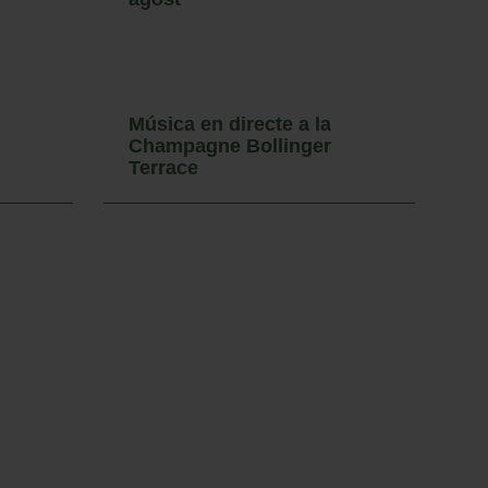
Música en directe a la
M
Champagne Bollinger
C
Terrace
T