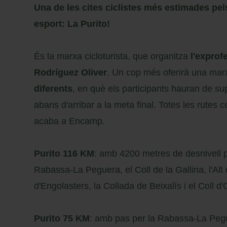
Una de les cites ciclistes més estimades pel
esport: La Purito!
És la marxa cicloturista, que organitza
l'exprof
Rodríguez Oliver
. Un cop més oferirà una ma
diferents
, en què els participants hauran de s
abans d'arribar a la meta final. Totes les rutes 
acaba a Encamp.
Purito 116 KM
: amb 4200 metres de desnivell p
Rabassa-La Peguera, el Coll de la Gallina, l'Alt 
d'Engolasters, la Collada de Beixalís i el Coll d'
Purito 75 KM
: amb pas per la Rabassa-La Pegue