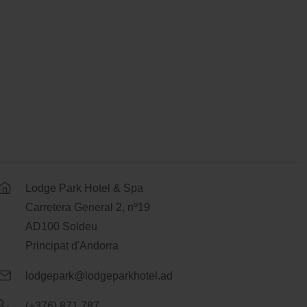
Lodge Park Hotel & Spa
Carretera General 2, nº19
AD100 Soldeu
Principat d'Andorra
lodgepark@lodgeparkhotel.ad
(+376) 871 787