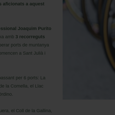
s aficionats a aquest
essional Joaquim Purito
rxa amb
3 recorreguts
uperar ports de muntanya
comencen a Sant Julià i
assant per 6 ports: La
de la Comella, el Llac
Ordino.
ra, el Coll de la Gallina,