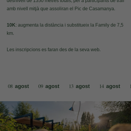
desnivell de 1350 metres totals, per a participants de trail
amb nivell mitjà que assoliran el Pic de Casamanya.
10K
: augmenta la distància i substitueix la Family de 7,5
km.
Les inscripcions es faran des de la seva
web
.
08
09
13
14
agost
agost
agost
agost