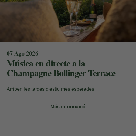
07 Ago 2026
Música en directe a la
Les meves Reserves
Champagne Bollinger Terrace
Introdueix el número de localitzador i l'e-
Arriben les tardes d'estiu més esperades
mail per consultar la teva reserva i poder
Més informació
cancel·lar-la o modificar-la.
Localitzador