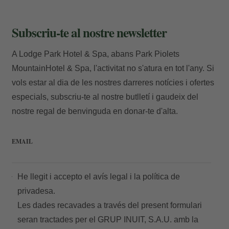
Subscriu-te al nostre newsletter
E-mail
A Lodge Park Hotel & Spa, abans Park Piolets
MountainHotel & Spa, l'activitat no s'atura en tot l'any. Si
vols estar al dia de les nostres darreres notícies i ofertes
Accedir
especials, subscriu-te al nostre butlletí i gaudeix del
nostre regal de benvinguda en donar-te d'alta.
EMAIL
He llegit i accepto el
avís legal
i la
política de
privadesa.
Les dades recavades a través del present formulari
seran tractades per el GRUP INUIT, S.A.U. amb la