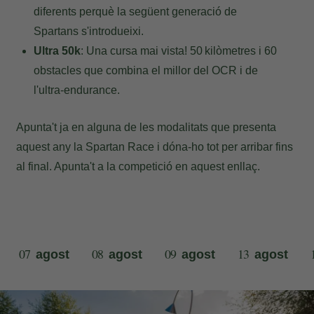
diferents perquè la següent generació de
Spartans s'introdueixi.
Ultra 50k
: Una cursa mai vista! 50 kilòmetres i 60
obstacles que combina el millor del OCR i de
l'ultra-endurance.
Apunta't ja en alguna de les modalitats que presenta
aquest any la Spartan Race i dóna-ho tot per arribar fins
al final. Apunta't a la competició en aquest
enllaç
.
07
08
09
13
agost
agost
agost
agost