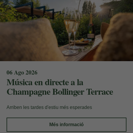
06 Ago 2026
Les meves Reserves
Música en directe a la
Champagne Bollinger Terrace
Introdueix el número de localitzador i l'e-
mail per consultar la teva reserva i poder
Arriben les tardes d'estiu més esperades
cancel·lar-la o modificar-la.
Més informació
Localitzador