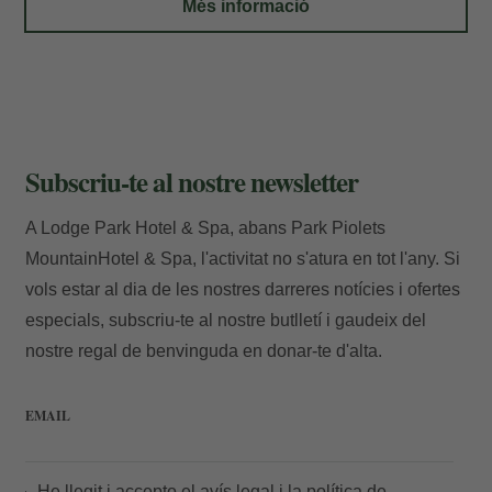
Més informació
Subscriu-te al nostre newsletter
A Lodge Park Hotel & Spa, abans Park Piolets
MountainHotel & Spa, l'activitat no s'atura en tot l'any. Si
Les meves Reserves
vols estar al dia de les nostres darreres notícies i ofertes
especials, subscriu-te al nostre butlletí i gaudeix del
nostre regal de benvinguda en donar-te d'alta.
Introdueix el número de localitzador i l'e-
mail per consultar la teva reserva i poder
EMAIL
cancel·lar-la o modificar-la.
He llegit i accepto el
avís legal
i la
política de