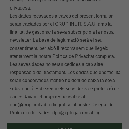
Localitzador
privadesa.
Les dades recavades a través del present formulari
seran tractades per el GRUP INUIT, S.A.U. amb la
finalitat de gestionar la seva subscripció a la nostra
E-mail
newsletter. La base de legitimació serà el seu
consentiment, per això li recomanem que llegeixi
atentament la nostra
Política de Privacitat
completa.
Les seves dades no seran cedides a cap altre
Accedir
responsable del tractament. Les dades que ens facilita
seran conservades mentre no doni de baixa la seva
subscripció. Pot exercir els seus drets de protecció de
dades davant el propi responsable al
dpd@grupinuit.ad
o dirigint-se al nostre Delegat de
Protecció de Dades:
dpo@cplegalconsulting