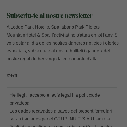
Subscriu-te al nostre newsletter
Introdueix el número de localitzador i l'e-
mail per consultar la teva reserva i poder
A Lodge Park Hotel & Spa, abans Park Piolets
MountainHotel & Spa, l'activitat no s'atura en tot l'any. Si
cancel·lar-la o modificar-la.
vols estar al dia de les nostres darreres notícies i ofertes
Localitzador
especials, subscriu-te al nostre butlletí i gaudeix del
nostre regal de benvinguda en donar-te d'alta.
EMAIL
E-mail
He llegit i accepto el
avís legal
i la
política de
privadesa.
Les dades recavades a través del present formulari
Accedir
seran tractades per el GRUP INUIT, S.A.U. amb la
finalitat de gestionar la seva subscripció a la nostra