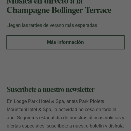
Música en directo a la
Champagne Bollinger Terrace
Llegan las tardes de verano más esperadas
Mis Reservas
Más información
Introduzca el nº de localizador y el e-mail
para consultar su reserva y poder
cancelarla o modificarla.
Localizador
Suscríbete a nuestro newsletter
En Lodge Park Hotel & Spa, antes Park Piolets
MountainHotel & Spa, la actividad no cesa en todo el
E-mail
año. Si quieres estar al día de nuestras últimas noticias y
ofertas especiales, suscríbete a nuestro boletín y disfruta