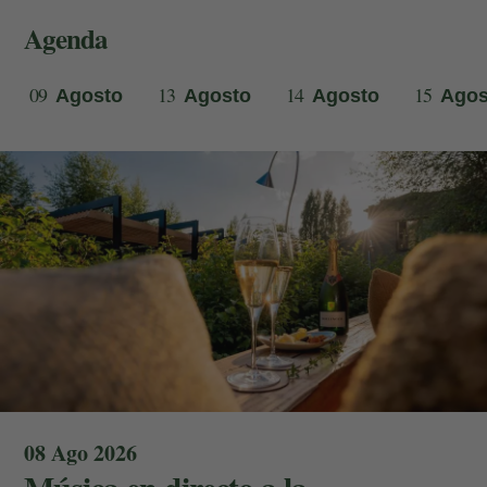
Agenda
09
13
14
15
Agosto
Agosto
Agosto
Agos
08 Ago 2026