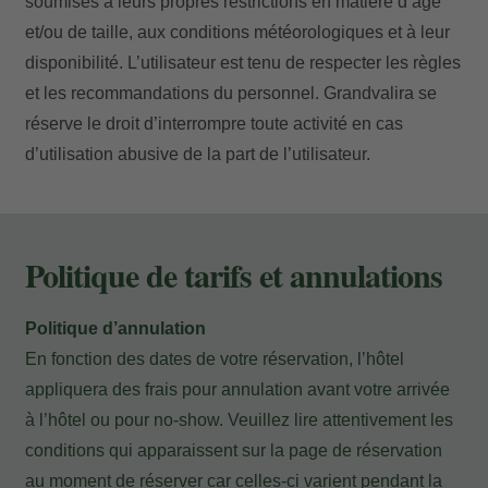
soumises à leurs propres restrictions en matière d’âge
journée dans nos chambres confortables et
et/ou de taille, aux conditions météorologiques et à leur
spacieuses. Profitez de leur balcon ou de leur terrasse
disponibilité. L’utilisateur est tenu de respecter les règles
et admirez les paysages qui vous entourent. Ou si vous
et les recommandations du personnel. Grandvalira se
préférez, profitez de l’ambiance détendue de notre
réserve le droit d’interrompre toute activité en cas
Lounge Bar,
avec ses vastes salons à la décoration
d’utilisation abusive de la part de l’utilisateur.
raffinée et offrant des vues spectaculaires, ou de la
superbe terrasse extérieure, la
Champagne Bollinger
Terrace
. Confort, émotions et divertissement réunis en
une seule formule.
Politique de tarifs et annulations
Nous vous attendons pour créer des souvenirs
Politique d’annulation
inoubliables !
En fonction des dates de votre réservation, l’hôtel
appliquera des frais pour annulation avant votre arrivée
à l’hôtel ou pour no-show. Veuillez lire attentivement les
conditions qui apparaissent sur la page de réservation
au moment de réserver car celles-ci varient pendant la