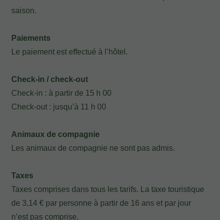
saison.
Paiements
Ma réservation
Le paiement est effectué à l’hôtel.
Entrez votre numéro de référence de
Check-in / check-out
réservation et votre e-mail pour consulter
Check-in : à partir de 15 h 00
Check-out : jusqu’à 11 h 00
votre réservation et pouvoir l'annuler ou
la modifier.
Animaux de compagnie
Les animaux de compagnie ne sont pas admis.
Localisateur
Taxes
Taxes comprises dans tous les tarifs. La taxe touristique
Courriel
de 3,14 € par personne à partir de 16 ans et par jour
n’est pas comprise.