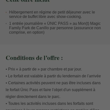
passant par les premiers coups de pédale dans l’aire
de vélo, chaque membre de la famille trouve son
Hébergement en régime de petit déjeuner avec le
propre rythme de plaisir.
service de buffet libre avec show-cooking.
1 entrée journalière « ÚNIC PASS » au Mon(t) Magic
Family Park de Canillo par personne (assurance non
Le retour au bien-être
comprise, en option)
La véritable magie de cette escapade réside dans
l’équilibre. À la tombée de la nuit, le retour à l’hôtel
marque le début d’un autre type de plaisir. Tandis que
Conditions de l’offre :
les enfants se reposent après une journée riche en
activités, vous pouvez vous détendre dans notre spa,
• Prix « à partir de » par chambre et par jour.
savourer la gastronomie locale ou simplement
• Le forfait est valable à partir du lendemain de l'arrivée
contempler le coucher de soleil sur les montagnes
• Certaines activités peuvent ne pas être incluses dans
depuis la terrasse. Une combinaison parfaite entre
le forfait Únic Pass et faire l'objet d'un supplément à
aventure en plein air et exclusivité à l’intérieur.
régler directement dans le parc.
• Toutes les activités incluses dans les forfaits sont
De retour à l’hôtel, faites le point sur les émotions de la