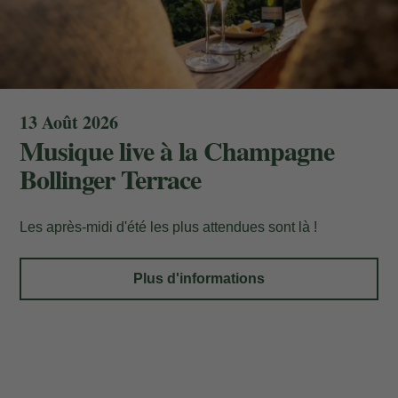
13 Août 2026
Musique live à la Champagne
Bollinger Terrace
Ma réservation
Les après-midi d'été les plus attendues sont là !
Entrez votre numéro de référence de
réservation et votre e-mail pour consulter
Plus d'informations
votre réservation et pouvoir l'annuler ou
la modifier.
Localisateur