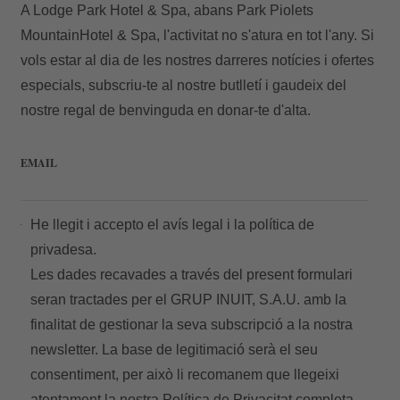
A Lodge Park Hotel & Spa, abans Park Piolets
E-mail
MountainHotel & Spa, l'activitat no s'atura en tot l'any. Si
vols estar al dia de les nostres darreres notícies i ofertes
especials, subscriu-te al nostre butlletí i gaudeix del
nostre regal de benvinguda en donar-te d'alta.
Accedir
EMAIL
He llegit i accepto el
avís legal
i la
política de
privadesa.
Les dades recavades a través del present formulari
seran tractades per el GRUP INUIT, S.A.U. amb la
finalitat de gestionar la seva subscripció a la nostra
newsletter. La base de legitimació serà el seu
consentiment, per això li recomanem que llegeixi
atentament la nostra
Política de Privacitat
completa.