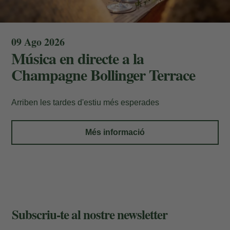
09 Ago 2026
Música en directe a la
Champagne Bollinger Terrace
Les meves Reserves
Arriben les tardes d'estiu més esperades
Introdueix el número de localitzador i l'e-
Més informació
mail per consultar la teva reserva i poder
cancel·lar-la o modificar-la.
Localitzador
Subscriu-te al nostre newsletter