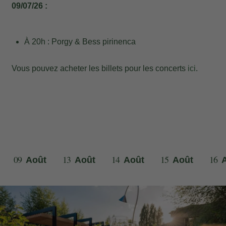
09/07/26 :
À 20h : Porgy & Bess pirinenca
Vous pouvez acheter les billets pour les concerts
ici
.
Ma réservation
Entrez votre numéro de référence de
09
13
14
15
16
Août
Août
Août
Août
réservation et votre e-mail pour consulter
votre réservation et pouvoir l'annuler ou
la modifier.