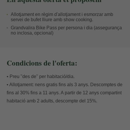
recorreguts vermells i negres per a ciclistes
experimentats. A més, si el cos et demana un gran
Allotjament en règim d'allotjament i esmorzar amb
repte, podràs posar-te a prova en els grans tours
servei de bufet lliure amb show cooking.
circulars que connecten els diferents sectors de
Grandvalira Bike Pass per persona i dia (assegurança
no inclosa, opcional)
l'estació.
El millor punt de retorn.
Condicions de l'oferta:
El veritable valor d'aquesta proposta rau en el que
t'espera en baixar de la bicicleta. Després d'una
• Preu "des de" per habitació/dia.
intensa sessió de muntanya, l'hotel es converteix en el
• Allotjament: nens gratis fins als 3 anys. Descomptes de
teu santuari de recuperació. Podràs alliberar la tensió
fins al 30% fins a 11 anys. A partir de 12 anys compartint
muscular a les aigües del nostre spa, un espai
habitació amb 2 adults, descompte del 15%.
concebut per retornar la calma al cos mitjançant
contrasts tèrmics i massatges especialitzats. La
jornada culmina assaborint la nostra cuidada proposta
gastronòmica o compartint les anècdotes de la ruta