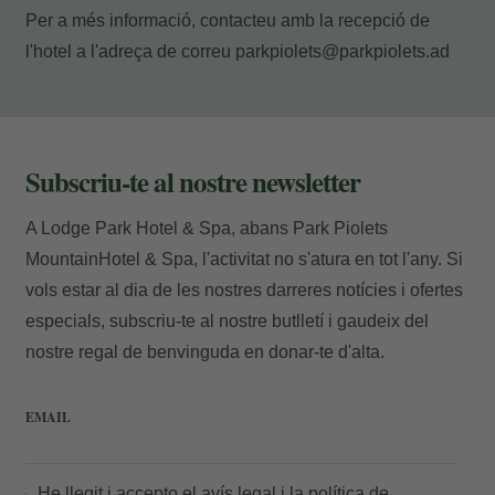
Accedir
Per a més informació, contacteu amb la recepció de
l'hotel a l'adreça de correu
parkpiolets@parkpiolets.ad
Subscriu-te al nostre newsletter
A Lodge Park Hotel & Spa, abans Park Piolets
MountainHotel & Spa, l'activitat no s'atura en tot l'any. Si
vols estar al dia de les nostres darreres notícies i ofertes
especials, subscriu-te al nostre butlletí i gaudeix del
nostre regal de benvinguda en donar-te d'alta.
EMAIL
He llegit i accepto el
avís legal
i la
política de