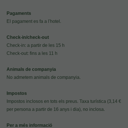
Les meves Reserves
Pagaments
El pagament es fa a l'hotel.
Introdueix el número de localitzador i l'e-
Check-in/check-out
mail per consultar la teva reserva i poder
Check-in: a partir de les 15 h
cancel·lar-la o modificar-la.
Check-out: fins a les 11 h
Localitzador
Animals de companyia
No admetem animals de companyia.
Impostos
E-mail
Impostos inclosos en tots els preus. Taxa turística (3,14 €
per persona a partir de 16 anys i dia), no inclosa.
Per a més informació