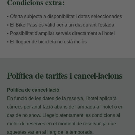
Condicions extra:
amb una copa al capvespre. Un retorn al luxe silenciós
que fa que cada quilòmetre recorregut hagi valgut la
• Oferta subjecta a disponibilitat i dates seleccionades
pena.
• El Bike Pass és vàlid per a un dia durant l'estada
• Possibilitat d'ampliar serveis directament a l'hotel
• El lloguer de bicicleta no està inclòs
Política de tarifes i cancel·lacions
Política de cancel·lació
En funció de les dates de la reserva, l'hotel aplicarà
càrrecs per anul·lació abans de l'arribada a l'hotel o en
cas de no show. Llegeix atentament les condicions al
motor de reserves en el moment de reservar, ja que
aquestes varien al llarg de la temporada.