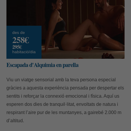
des de
258€
295€
habitació/dia
Escapada d'Alquimia en parella
Viu un viatge sensorial amb la teva persona especial
gràcies a aquesta experiència pensada per despertar els
sentits i reforçar la connexió emocional i física. Aquí us
esperen dos dies de tranquil·litat, envoltats de natura i
respirant l’aire pur de les muntanyes, a gairebé 2.000 m
d’altitud.