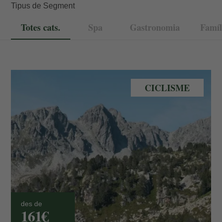
Tipus de Segment
Totes cats.
Spa
Gastronomia
Famíl
Bicicleta muntanya a Andorra
CICLISME
des de
161€