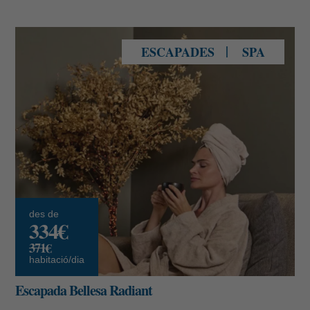
Experiència Bellesa Radiant
ESCAPADES
SPA
des de
334€
371€
habitació/dia
Escapada Bellesa Radiant