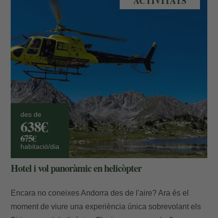
ACTIVITATS
des de
638€
675€
habitació/dia
Hotel i vol panoràmic en helicòpter
Encara no coneixes Andorra des de l'aire? Ara és el
moment de viure una experiència única sobrevolant els