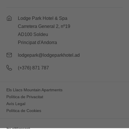
Lodge Park Hotel & Spa
Carretera General 2, nº19
AD100 Soldeu
Principat d'Andorra
lodgepark@lodgeparkhotel.ad
(+376) 871 787
Els Llacs Mountain Apartments
Política de Privacitat
Avís Legal
Política de Cookies
by
eMascaró