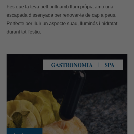
Fes que la teva pell brilli amb llum pròpia amb una
escapada dissenyada per renovar-te de cap a peus.
Perfecte per lluir un aspecte suau, lluminós i hidratat
durant tot l'estiu.
Restaurant Kao Soldeu
GASTRONOMIA
SPA
Les meves Reserves
Introdueix el número de localitzador i l'e-
mail per consultar la teva reserva i poder
cancel·lar-la o modificar-la.
Localitzador