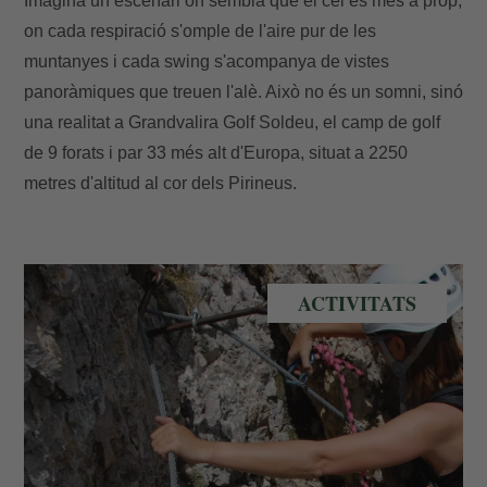
Imagina un escenari on sembla que el cel és més a prop,
on cada respiració s'omple de l'aire pur de les
muntanyes i cada swing s'acompanya de vistes
panoràmiques que treuen l'alè. Això no és un somni, sinó
una realitat a Grandvalira Golf Soldeu, el camp de golf
de 9 forats i par 33 més alt d'Europa, situat a 2250
metres d'altitud al cor dels Pirineus.
Via Ferrada a Andorra
ACTIVITATS