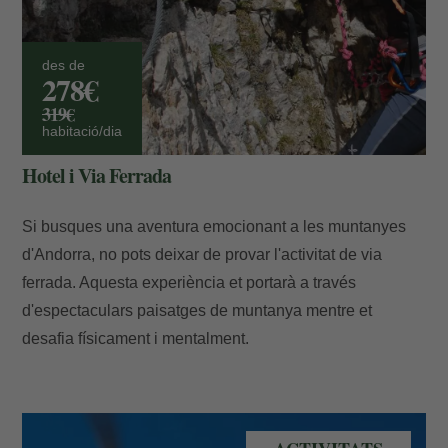
des de
278€
319€
habitació/dia
Hotel i Via Ferrada
Si busques una aventura emocionant a les muntanyes
d'Andorra, no pots deixar de provar l'activitat de via
ferrada. Aquesta experiència et portarà a través
d'espectaculars paisatges de muntanya mentre et
desafia físicament i mentalment.
Vol panoràmic en helicòpter - Andorra