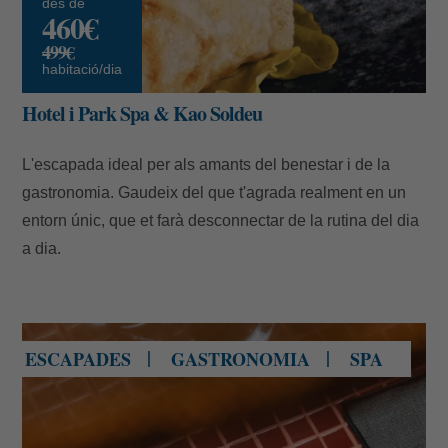
des de
460€
499€
habitació/dia
E-mail
Hotel i Park Spa & Kao Soldeu
L'escapada ideal per als amants del benestar i de la
gastronomia. Gaudeix del que t'agrada realment en un
Accedir
entorn únic, que et farà desconnectar de la rutina del dia
a dia.
Don Giovanni Restaurant Soldeu
ESCAPADES
GASTRONOMIA
SPA