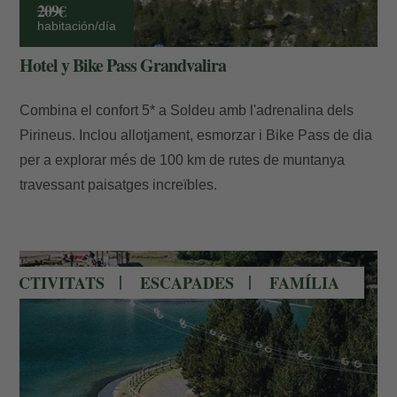
209€
habitación/día
Hotel y Bike Pass Grandvalira
Combina el confort 5* a Soldeu amb l'adrenalina dels
Pirineus. Inclou allotjament, esmorzar i Bike Pass de dia
per a explorar més de 100 km de rutes de muntanya
travessant paisatges increïbles.
Mont magic family park Canillo
ACTIVITATS
ESCAPADES
FAMÍLIA