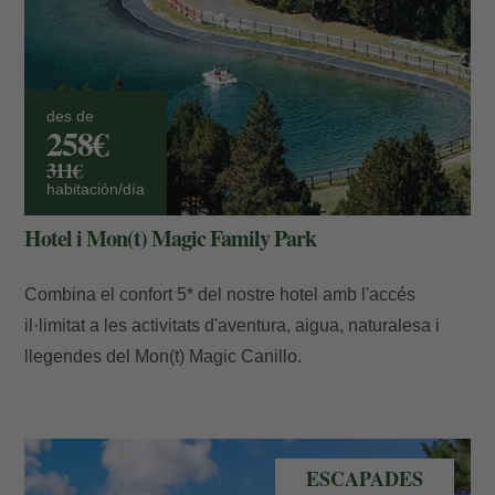
des de
258€
311€
habitación/día
Hotel i Mon(t) Magic Family Park
Combina el confort 5* del nostre hotel amb l'accés
il·limitat a les activitats d'aventura, aigua, naturalesa i
llegendes del Mon(t) Magic Canillo.
llac estiu andorra
ESCAPADES